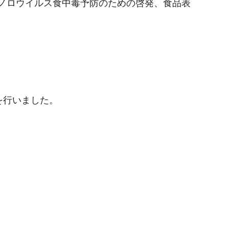
るノロウイルス食中毒予防のための啓発、食品表
）
を行いました。