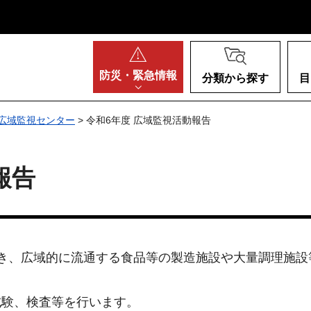
阪府
防災・
緊急情報
分類から探す
目
広域監視センター
> 令和6年度 広域監視活動報告
報告
き、広域的に流通する食品等の製造施設や大量調理施設
試験、検査等を行います。