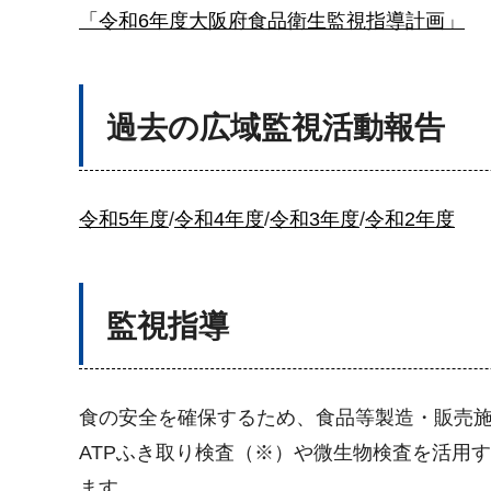
「令和6年度大阪府食品衛生監視指導計画」
過去の広域監視活動報告
令和5年度
/
令和4年度
/
令和3年度
/
令和2年度
監視指導
食の安全を確保するため、食品等製造・販売
ATPふき取り検査（※）や微生物検査を活用
ます。