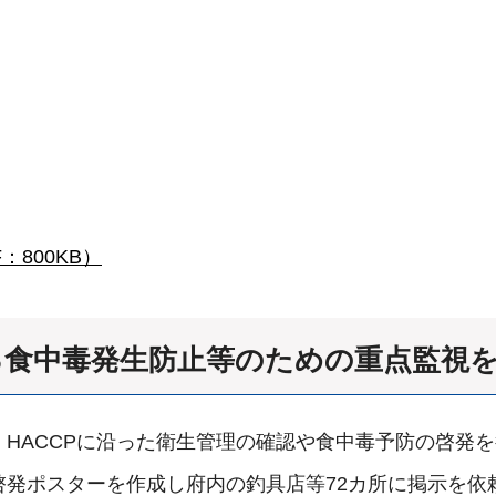
800KB）
ける食中毒発生防止等のための重点監視
HACCPに沿った衛生管理の確認や食中毒予防の啓発
啓発ポスターを作成し府内の釣具店等72カ所に掲示を依