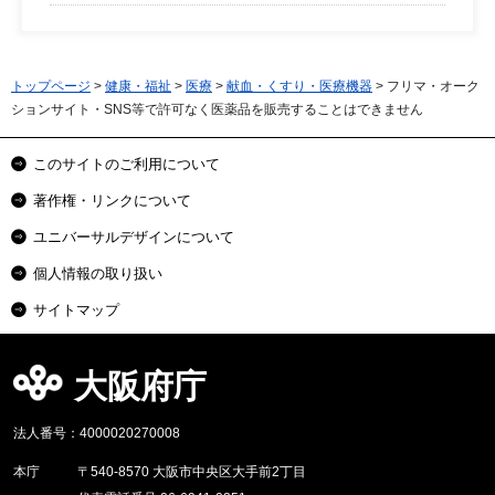
トップページ
>
健康・福祉
>
医療
>
献血・くすり・医療機器
> フリマ・オーク
ションサイト・SNS等で許可なく医薬品を販売することはできません
このサイトのご利用について
著作権・リンクについて
ユニバーサルデザインについて
個人情報の取り扱い
サイトマップ
大阪府庁
法人番号：4000020270008
本庁
〒540-8570 大阪市中央区大手前2丁目