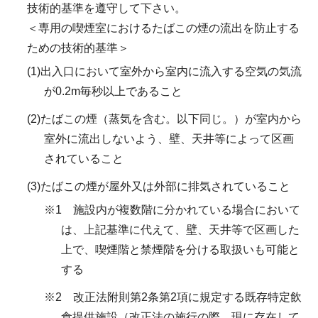
技術的基準を遵守して下さい。
＜専用の喫煙室におけるたばこの煙の流出を防止する
ための技術的基準＞
(1)出入口において室外から室内に流入する空気の気流
が0.2m毎秒以上であること
(2)たばこの煙（蒸気を含む。以下同じ。）が室内から
室外に流出しないよう、壁、天井等によって区画
されていること
(3)たばこの煙が屋外又は外部に排気されていること
※1 施設内が複数階に分かれている場合において
は、上記基準に代えて、壁、天井等で区画した
上で、喫煙階と禁煙階を分ける取扱いも可能と
する
※2 改正法附則第2条第2項に規定する既存特定飲
食提供施設（改正法の施行の際、現に存在して