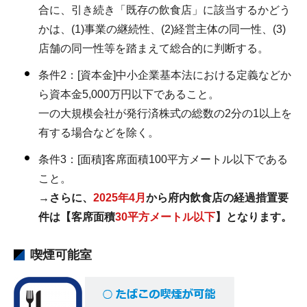
合に、引き続き「既存の飲食店」に該当するかどう
かは、(1)事業の継続性、(2)経営主体の同一性、(3)
店舗の同一性等を踏まえて総合的に判断する。
条件2：[資本金]中小企業基本法における定義などか
ら資本金5,000万円以下であること。
一の大規模会社が発行済株式の総数の2分の1以上を
有する場合などを除く。
条件3：[面積]客席面積100平方メートル以下である
こと。
→さらに、
2025年4月
から府内飲食店の経過措置要
件は【客席面積
30平方メートル以下
】となります。
喫煙可能室