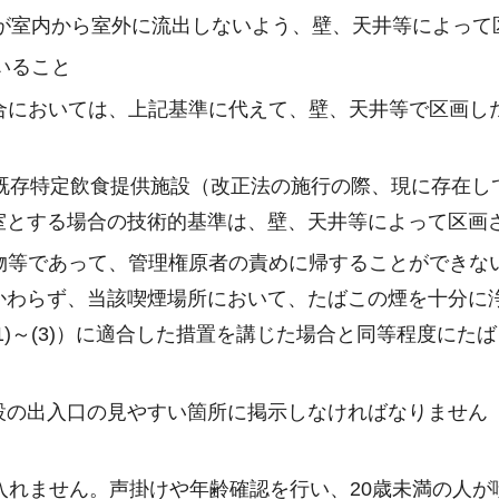
）が室内から室外に流出しないよう、壁、天井等によって
いること
合においては、上記基準に代えて、壁、天井等で区画し
る既存特定飲食提供施設（改正法の施行の際、現に存在
室とする場合の技術的基準は、壁、天井等によって区画
物等であって、管理権原者の責めに帰することができな
かわらず、当該喫煙場所において、たばこの煙を十分に
1)～(3)）に適合した措置を講じた場合と同等程度に
設の出入口の見やすい箇所に掲示しなければなりません
入れません。声掛けや年齢確認を行い、20歳未満の人