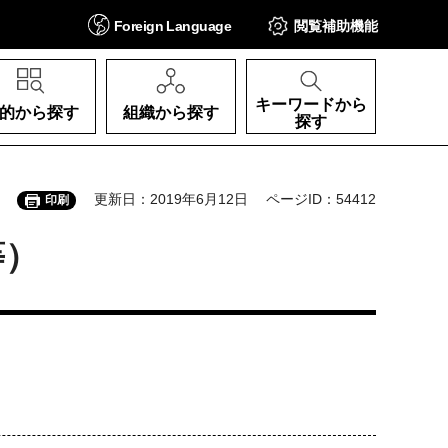
Foreign
Language
閲覧補助
機能
キーワードから
的から探す
組織から探す
探す
更新日：2019年6月12日
ページID：54412
印刷
等）