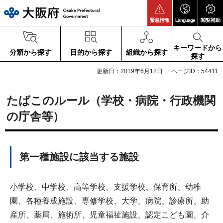
大阪府
緊急情報
Language
閲覧補助
キーワードから
分類から探す
目的から探す
組織から探す
探す
更新日：2019年6月12日
ページID：54411
たばこのルール（学校・病院・行政機関
の庁舎等）
第一種施設に該当する施設
小学校、中学校、高等学校、支援学校、保育所、幼稚
園、各種養成施設、専修学校、大学、病院、診療所、助
産所、薬局、施術所、児童福祉施設、認定こども園、介