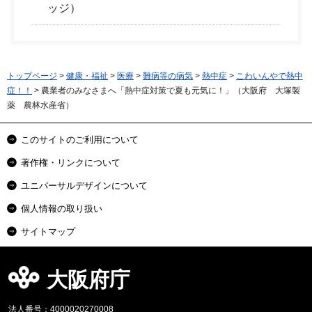
ッジ）
トップページ
>
健康・福祉
>
医療
>
難病等の病気
>
熱中症
>
こわいんやで熱中
症！！
> 農業者のみなさまへ「熱中症対策で夏も元気に！」（大阪府 大塚製
薬 農林水産省）
このサイトのご利用について
著作権・リンクについて
ユニバーサルデザインについて
個人情報の取り扱い
サイトマップ
大阪府庁
法人番号：4000020270008