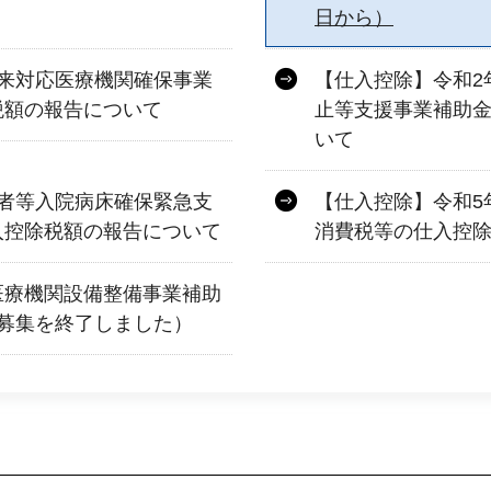
日から）
来対応医療機関確保事業
【仕入控除】令和2
税額の報告について
止等支援事業補助
いて
者等入院病床確保緊急支
【仕入控除】令和5
入控除税額の報告について
消費税等の仕入控
医療機関設備整備事業補助
募集を終了しました）