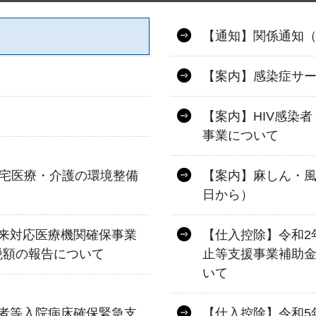
【通知】関係通知
）
【案内】感染症サ
【案内】HIV感染
事業について
在宅医療・介護の環境整備
【案内】麻しん・風
日から）
来対応医療機関確保事業
【仕入控除】令和2
税額の報告について
止等支援事業補助
いて
者等入院病床確保緊急支
【仕入控除】令和5