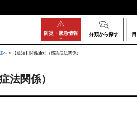
阪府
防災・
緊急情報
分類から探す
目
様へ
> 【通知】関係通知（感染症法関係）
症法関係）