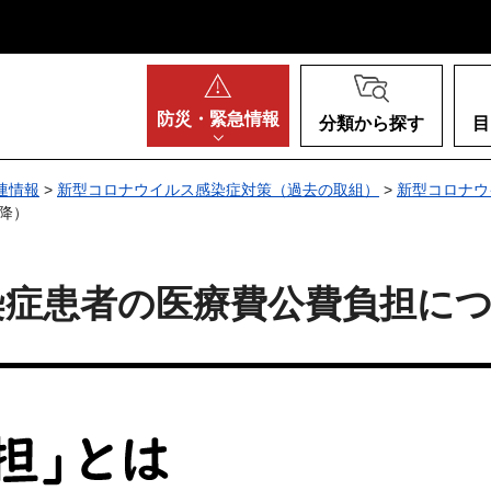
阪府
防災・
緊急情報
分類から探す
目
連情報
>
新型コロナウイルス感染症対策（過去の取組）
>
新型コロナウ
以降）
症患者の医療費公費負担につい