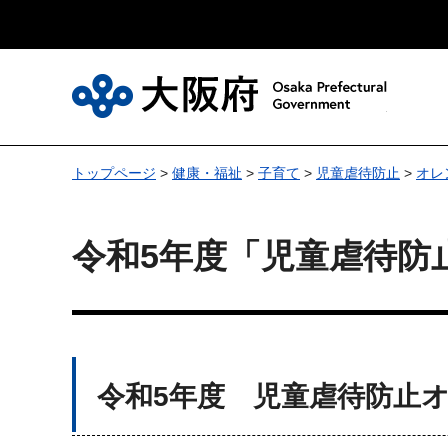
大
トップページ
>
健康・福祉
>
子育て
>
児童虐待防止
>
オレ
令和5年度「児童虐待防
令和5年度 児童虐待防止