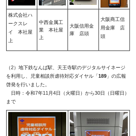
株式会社ハ
大阪商工信
中西金属工
ークスレ
大阪信用金
用金庫 店
業 本社屋
イ 本社屋
庫 店頭
頭
上
上
（2）地下鉄なんば駅、天王寺駅のデジタルサイネージ
を利用し、児童相談所虐待対応ダイヤル「
189
」の広報
啓発を行いました。
日時：令和7年11月4日（火曜日）から30日（日曜日）
まで