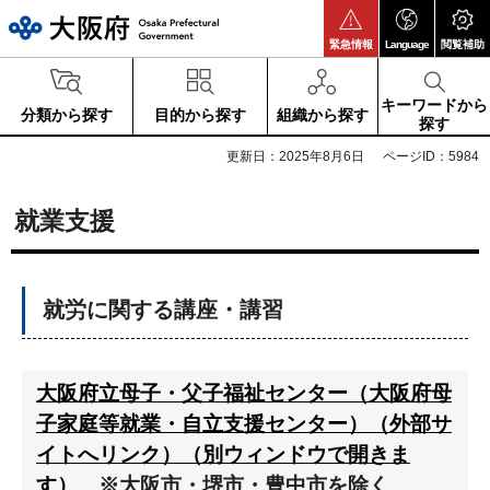
大阪府
緊急情報
Language
閲覧補助
キーワードから
分類から探す
目的から探す
組織から探す
探す
更新日：2025年8月6日
ページID：5984
就業支援
就労に関する講座・講習
大阪府立母子・父子福祉センター（大阪府母
子家庭等就業・自立支援センター）（外部サ
イトへリンク）（別ウィンドウで開きま
す）
※大阪市・堺市・豊中市を除く