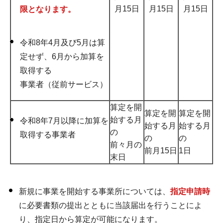
月15日
月15日
月15日
限となります。
令和8年4月及び5月は算
定せず、6月から加算を
取得する
事業者（従前サービス）
算定を開
算定を開
算定を開
始する月
令和8年7月以降に加算を
始する月
始する月
の
取得する事業者
の
の
前々月の
前月15日
1日
末日
新規に事業を開始する事業所については、
指定申請時
に必要書類の提出とともに当該届出を行うことによ
り、指定日から算定が可能になります。