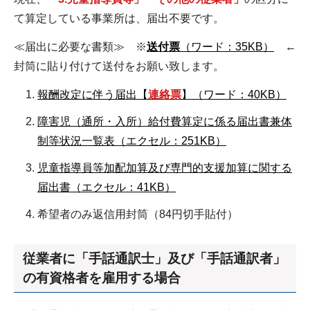
て算定している事業所は、届出不要です。
≪届出に必要な書類≫ ※
送付票
（ワード：35KB）
←
封筒に貼り付けて送付をお願い致します。
報酬改定に伴う届出【
連絡票
】（ワード：40KB）
障害児（通所・入所）給付費算定に係る届出書兼体
制等状況一覧表（エクセル：251KB）
児童指導員等加配加算及び専門的支援加算に関する
届出書（エクセル：41KB）
希望者のみ返信用封筒（84円切手貼付）
従業者に「手話通訳士」及び「手話通訳者」
の有資格者を雇用する場合