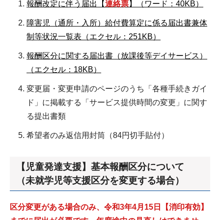
報酬改定に伴う届出【
連絡票
】（ワード：40KB）
障害児（通所・入所）給付費算定に係る届出書兼体
制等状況一覧表（エクセル：251KB）
報酬区分に関する届出書（放課後等デイサービス）
（エクセル：18KB）
変更届・変更申請のページのうち「各種手続きガイ
ド」に掲載する「サービス提供時間の変更」に関す
る提出書類
希望者のみ返信用封筒（84円切手貼付）
【児童発達支援】基本報酬区分について
（未就学児等支援区分を変更する場合）
区分変更がある場合のみ、令和3年4月15日【消印有効】