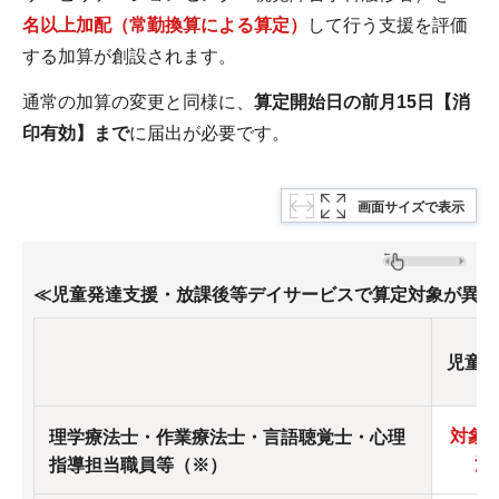
名以上加配（常勤換算による算定）
して行う支援を評価
する加算が創設されます。
通常の加算の変更と同様に、
算定開始日の前月15日【消
印有効】まで
に届出が必要です。
画面サイズで表示
≪児童発達支援・放課後等デイサービスで算定対象が異な
児童
対象（
理学療法士・作業療法士・言語聴覚士・心理
法
指導担当職員等（※）