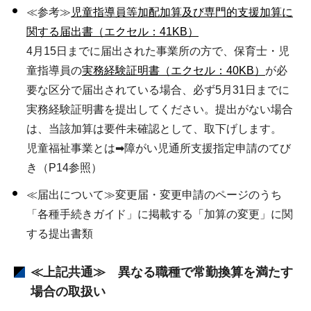
≪参考≫
児童指導員等加配加算及び専門的支援加算に
関する届出書（エクセル：41KB）
4月15日までに届出された事業所の方で、保育士・児
童指導員の
実務経験証明書（エクセル：40KB）
が必
要な区分で届出されている場合、必ず5月31日までに
実務経験証明書を提出してください。提出がない場合
は、当該加算は要件未確認として、取下げします。
児童福祉事業とは➡障がい児通所支援指定申請のてび
き（P14参照）
≪届出について≫変更届・変更申請のページのうち
「各種手続きガイド」に掲載する「加算の変更」に関
する提出書類
≪上記共通≫ 異なる職種で常勤換算を満たす
場合の取扱い