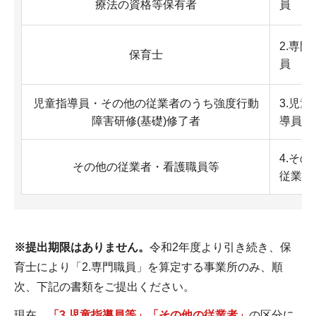
療法の資格等保有者
員
2.専門
保育士
員
児童指導員・その他の従業者のうち強度行動
3.児童
障害研修(基礎)修了者
導員等
4.その
その他の従業者・看護職員等
従業者
※提出期限はありません。
令和2年度より引き続き、保
育士により「2.専門職員」を算定する事業所のみ、順
次、下記の書類をご提出ください。
現在、
「3.児童指導員等」「その他の従業者」
の区分に