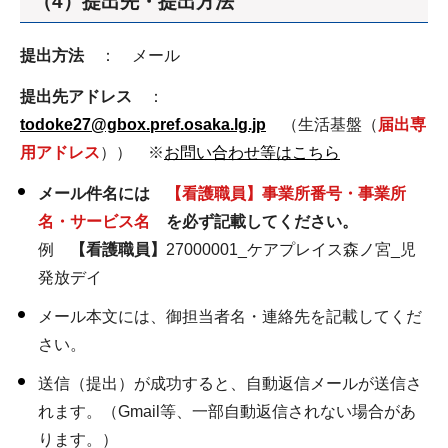
（4）提出先・提出方法
提出方法
： メール
提出先アドレス
：
todoke27@gbox.pref.osaka.lg.jp
（生活基盤（
届出専
用アドレス
）） ※
お問い合わせ等はこちら
メール件名には
【看護職員】事業所番号・事業所
名・サービス名
を必ず記載してください。
例
【看護職員】
27000001_ケアプレイス森ノ宮_児
発放デイ
メール本文には、御担当者名・連絡先を記載してくだ
さい。
送信（提出）が成功すると、自動返信メールが送信さ
れます。（Gmail等、一部自動返信されない場合があ
ります。）