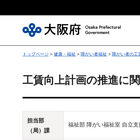
大
トップページ
>
健康・福祉
>
障がい者福祉
>
障がい者の工
工賃向上計画の推進に
担当部
福祉部 障がい福祉室 自立支
（局）課