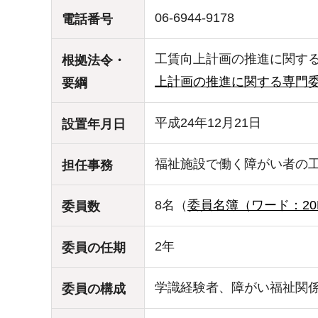
06-6944-9178
電話番号
工賃向上計画の推進に関す
根拠法令・
上計画の推進に関する専門委員
要綱
平成24年12月21日
設置年月日
福祉施設で働く障がい者の
担任事務
8名（
委員名簿（ワード：20
委員数
2年
委員の任期
学識経験者、障がい福祉関
委員の構成