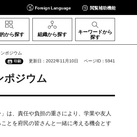
Foreign
Language
閲覧補助
機能
キーワードから
的から探す
組織から探す
探す
シンポジウム
更新日：2022年11月10日
ページID：5941
印刷
ンポジウム
ー」は、責任や負担の重さにより、学業や友人
ることを府民の皆さんと一緒に考える機会とす