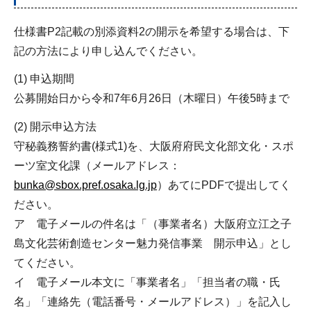
仕様書P2記載の別添資料2の開示を希望する場合は、下
記の方法により申し込んでください。
(1) 申込期間
公募開始日から令和7年6月26日（木曜日）午後5時まで
(2) 開示申込方法
守秘義務誓約書(様式1)を、大阪府府民文化部文化・スポ
ーツ室文化課（メールアドレス：
bunka@sbox.pref.osaka.lg.jp
）あてにPDFで提出してく
ださい。
ア 電子メールの件名は「（事業者名）大阪府立江之子
島文化芸術創造センター魅力発信事業 開示申込」とし
てください。
イ 電子メール本文に「事業者名」「担当者の職・氏
名」「連絡先（電話番号・メールアドレス）」を記入し