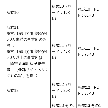
様式10（ワ
様式10（PD
様式10
ード：16K
F：81KB）
B）
様式11
※常用雇用労働者数が4
0.0人未満の事業所のみ
提出
様式11（ワ
様式11（PD
※常用雇用労働者数が4
ード：47K
F：78KB）
0.0人以上の事業所は
B）
「障害者雇用状況報告
書」（外部サイトへリン
ク）
の写しを提出
様式12（ワ
様式12（PD
様式12
ード：20K
F：86KB）
B）
様式13 その1
様式13 その1