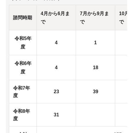
4月から6月ま
7月から9月ま
10月
諮問時期
で
で
で
令和5年
4
1
度
令和6年
4
18
度
令和7年
23
39
度
令和8年
31
度