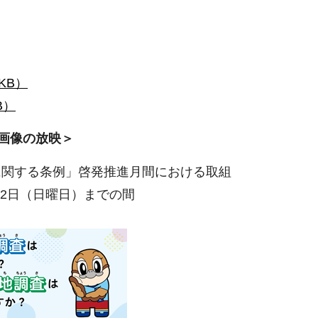
KB）
B）
発画像の放映＞
に関する条例」啓発推進月間における取組
月2日（日曜日）までの間