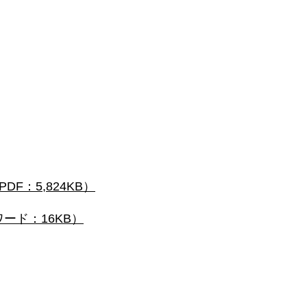
F：5,824KB）
ード：16KB）