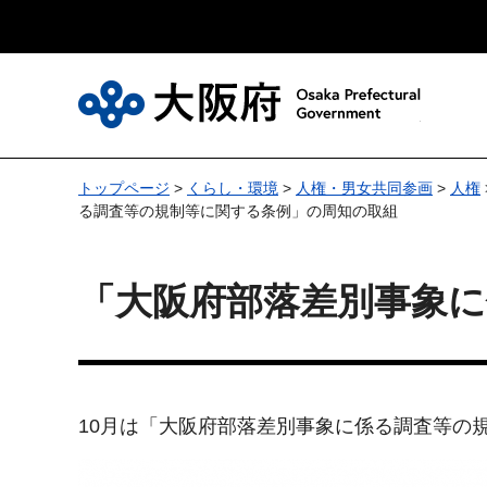
大
トップページ
>
くらし・環境
>
人権・男女共同参画
>
人権
る調査等の規制等に関する条例」の周知の取組
「大阪府部落差別事象
10月は「大阪府部落差別事象に係る調査等の