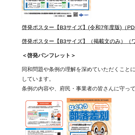
啓発ポスター【B3サイズ】(令和7年度版)（PDF
啓発ポスター【B3サイズ】（掲載文のみ）（ワ
＜啓発パンフレット＞
同和問題や条例の理解を深めていただくこと
しています。
条例の内容や、府民・事業者の皆さんに守っ