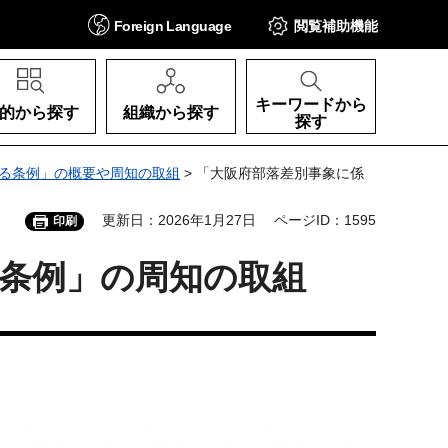
Foreign
Language
閲覧補助
機能
キーワードから
的から探す
組織から探す
探す
る条例」の概要や周知の取組
> 「大阪府部落差別事象に係
更新日：2026年1月27日
ページID：1595
印刷
条例」の周知の取組