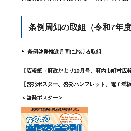
条例周知の取組（令和7年
条例啓発推進月間における取組
【広報紙（府政だより10月号、府内市町村広
【啓発ポスター、啓発パンフレット、電子看
＜啓発ポスター＞