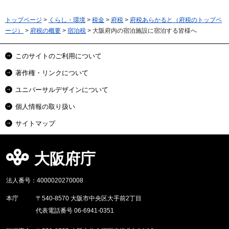
トップページ
>
くらし・環境
>
税金
>
府税
>
府税あらかると（府税のトップペ
ージ）
>
府税の概要
>
宿泊税
> 大阪府内の宿泊施設に宿泊する皆様へ
このサイトのご利用について
著作権・リンクについて
ユニバーサルデザインについて
個人情報の取り扱い
サイトマップ
大阪府庁
法人番号：4000020270008
本庁
〒540-8570 大阪市中央区大手前2丁目
代表電話番号 06-6941-0351