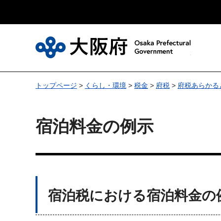
大
トップページ
>
くらし・環境
>
税金
>
府税
>
府税あらかる
宿泊料金の例示
宿泊税における宿泊料金の