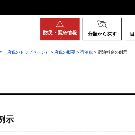
阪府
防災・
緊急情報
分類から探す
目
と（府税のトップページ）
>
府税の概要
>
宿泊税
> 宿泊料金の例示
例示