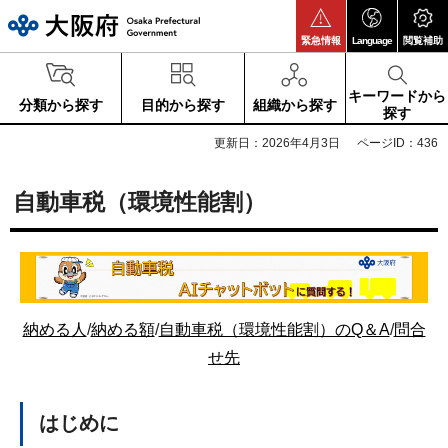
大阪府
緊急情報
Language
閲覧補助
キーワードから
分類から探す
目的から探す
組織から探す
探す
更新日：2026年4月3日
ページID：436
自動車税（環境性能割）
納める人
/
納める額
/
自動車税（環境性能割）のQ＆A
/
問合
せ先
はじめに