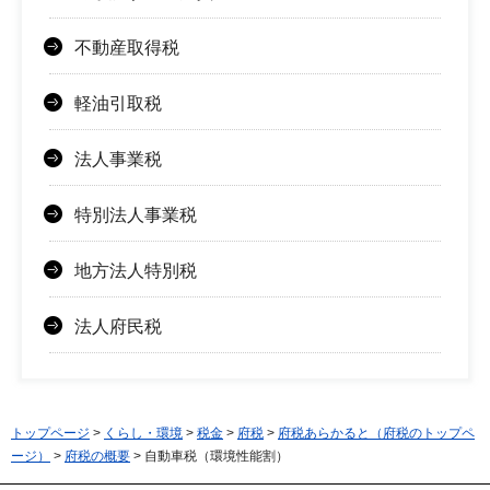
不動産取得税
軽油引取税
法人事業税
特別法人事業税
地方法人特別税
法人府民税
トップページ
>
くらし・環境
>
税金
>
府税
>
府税あらかると（府税のトップペ
ージ）
>
府税の概要
> 自動車税（環境性能割）