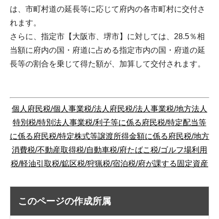
は、市町村道の延長等に応じて府内の各市町村に交付さ
れます。
さらに、指定市【大阪市、堺市】に対しては、28.5％相
当額に府内の国・府道に占める指定市内の国・府道の延
長等の割合を乗じて得た額が、加算して交付されます。
個人府民税/
個人事業税/
法人府民税/
法人事業税/
地方法人
特別税/
特別法人事業税/
利子等に係る府民税/
特定配当等
に係る府民税/
特定株式等譲渡所得金額に係る府民税/
地方
消費税/
不動産取得税/
自動車税
/
府たばこ税/
ゴルフ場利用
税/
軽油引取税/
鉱区税/
狩猟税/
宿泊税/
府が課する固定資産
このページの作成所属