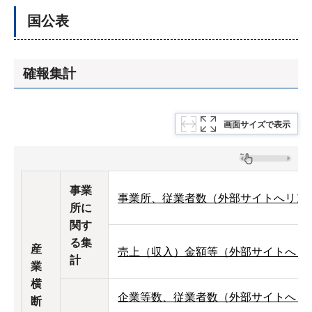
国公表
確報集計
画面サイズで表示
事業
事業所、従業者数（外部サイトへリン
所に
関す
る集
産
売上（収入）金額等（外部サイトへリ
計
業
横
企業等数、従業者数（外部サイトへリ
断