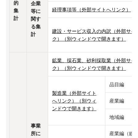
的
企業
経理事項等（外部サイトへリンク）
集
等に
計
関す
る集
建設・サービス収入の内訳（外部サイ
計
ク）（別ウィンドウで開きます）
鉱業、採石業、砂利採取業（外部サイ
ク）（別ウィンドウで開きます）
品目編
製造業（外部サイト
へリンク）（別ウィ
産業編
ンドウで開きます）
地域編
事業
所に
産業編（総