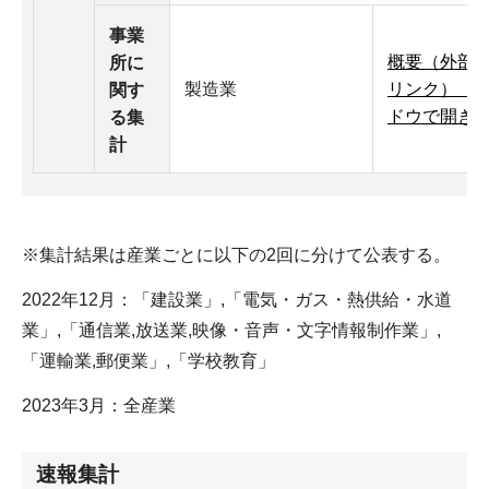
事業
概要（外部
所に
製造業
リンク）（
関す
ドウで開き
る集
計
※集計結果は産業ごとに以下の2回に分けて公表する。
2022年12月：「建設業」,「電気・ガス・熱供給・水道
業」,「通信業,放送業,映像・音声・文字情報制作業」,
「運輸業,郵便業」,「学校教育」
2023年3月：全産業
速報集計