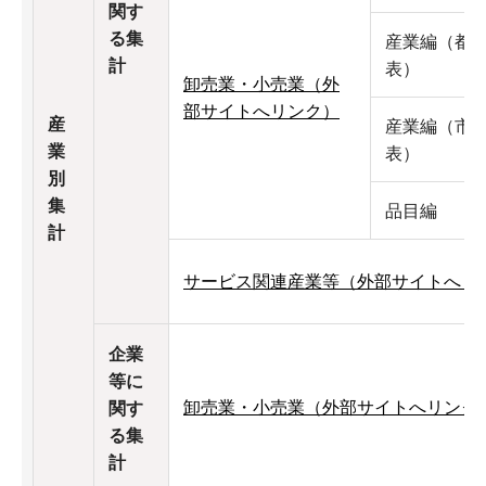
関す
る集
産業編（都
計
表）
卸売業・小売業（外
部サイトへリンク）
産
産業編（市
業
表）
別
集
品目編
計
サービス関連産業等（外部サイトへリ
企業
等に
卸売業・小売業（外部サイトへリンク
関す
る集
計