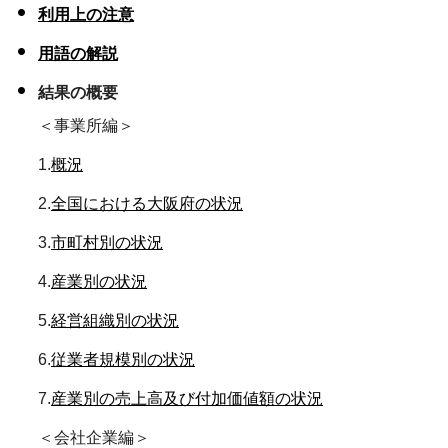
利用上の注意
用語の解説
結果の概要
＜事業所編＞
1.
概況
2.
全国における大阪府の状況
3.
市町村別の状況
4.
産業別の状況
5.
経営組織別の状況
6.
従業者規模別の状況
7.
産業別の売上高及び付加価値額の状況
＜会社企業編＞