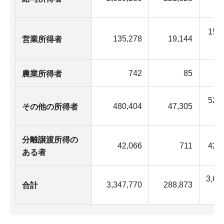
154
135,278
19,144
営業所得者
742
85
8
農業所得者
527
480,404
47,305
その他の所得者
分離譲渡所得の
42,066
711
42,
ある者
3,63
3,347,770
288,873
合計