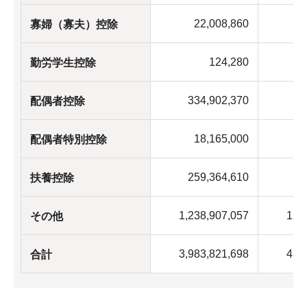
22,008,860
2
寡婦（寡夫）控除
124,280
勤労学生控除
334,902,370
32
配偶者控除
18,165,000
1
配偶者特別控除
259,364,610
25
扶養控除
1,238,907,057
1,2
その他
3,983,821,698
4,0
合計