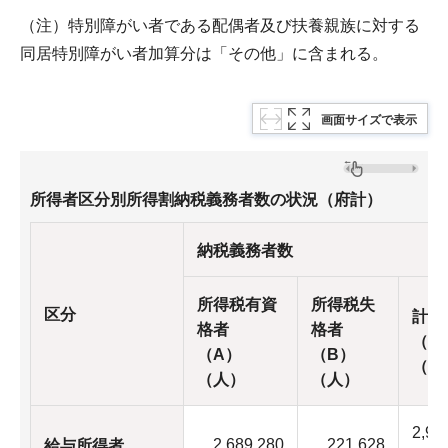
（注）特別障がい者である配偶者及び扶養親族に対する
同居特別障がい者加算分は「その他」に含まれる。
画面サイズで表示
所得者区分別所得割納税義務者数の状況（府計）
納税義務者数
所得税有資
所得税失
区分
計
格者
格者
（C
（A）
（B）
（人
（人）
（人）
2,91
2,689,280
221,628
給与所得者