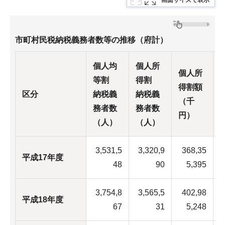
画面サイズで表示
市町村民税納税義務者数等の推移（府計）
個人均
個人所
個人所
等割
得割
得割額
区分
納税義
納税義
（千
務者数
務者数
円）
（人）
（人）
3,531,5
3,320,9
368,35
平成17年度
2
48
90
5,395
3,754,8
3,565,5
402,98
平成18年度
2
67
31
5,248