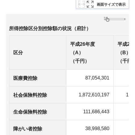
画面サイズで表示
所得控除区分別控除額の状況（府計）
平成26年度
平成27
区分
（A）
（B）
（千円）
（千円
87,054,301
8
医療費控除
1,872,610,197
1,9
社会保険料控除
111,686,443
11
生命保険料控除
38,998,580
3
障がい者控除