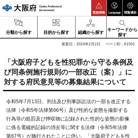
大阪府
緊急情報
Language
閲覧補助
キーワードから
分類から探す
目的から探す
組織から探す
探す
更新日：2024年2月2日
ページID：61501
「大阪府子どもを性犯罪から守る条例及
び同条例施行規則の一部改正（案）」に
対する府民意見等の募集結果について
令和5年7月13日、刑法及び刑事訴訟法の一部を改正する
法律（令和5年法律第66号）及び性的な姿態を撮影する
行為等の処罰及び押収物に記録された性的な姿態の影像
に係る電磁的記録の消去等に関する法律（令和5年法律
第67号）が施行されたことに伴い、「大阪府子どもを性