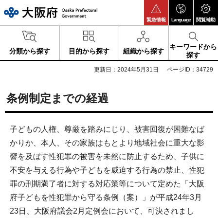
大阪府
緊急情報
Language
閲覧補助
キーワードから
分類から探す
目的から探す
組織から探す
探す
更新日：2024年5月31日
ページID：34729
条例制定までの経過
子どもの人権、尊厳を踏みにじり、被害回復が困難なば
かりか、本人、その家族はもとより地域社会に重大な影
響を及ぼす性犯罪の被害を未然に防止するため、子供に
不安を与える行為や子どもを威迫する行為の禁止、性犯
罪の刑期満了者に対する対応策等について定めた「大阪
府子どもを性犯罪から守る条例（案）」が平成24年3月
23日、大阪府議会2月定例会において、可決されまし