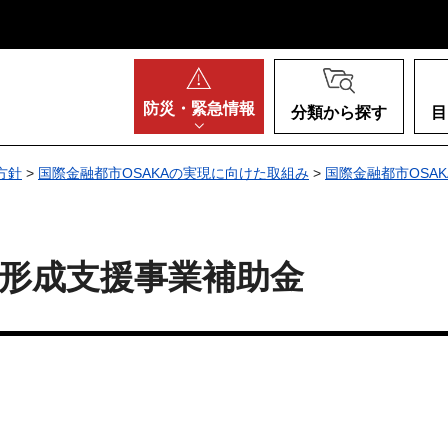
阪府
防災・
緊急情報
分類から探す
目
方針
>
国際金融都市OSAKAの実現に向けた取組み
>
国際金融都市OSA
形成支援事業補助金