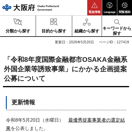
大阪府
緊急情報
Language
閲覧補助
キーワードから
分類から探す
目的から探す
組織から探す
探す
更新日：2026年5月20日
ページID：127419
「令和8年度国際金融都市OSAKA金融系
外国企業等誘致事業」にかかる企画提案
公募について
更新情報
令和8年5月20日（水曜日）
最優秀提案事業者の選定結
果
を公表しました。