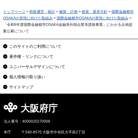
トップページ
>
府政運営・統計
>
施策・計画
>
政策・基本方針
>
国際金融都市
OSAKAの実現に向けた取組み
>
国際金融都市OSAKAの実現に向けた取組み
>
「令和8年度国際金融都市OSAKA金融系外国企業等誘致事業」にかかる企画提
案公募について
このサイトのご利用について
著作権・リンクについて
ユニバーサルデザインについて
個人情報の取り扱い
サイトマップ
大阪府庁
法人番号：4000020270008
本庁
〒540-8570 大阪市中央区大手前2丁目