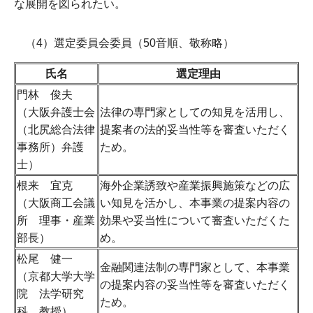
な展開を図られたい。
（4）選定委員会委員（50音順、敬称略）
氏名
選定理由
門林 俊夫
（大阪弁護士会
法律の専門家としての知見を活用し、
（北尻総合法律
提案者の法的妥当性等を審査いただく
事務所）弁護
ため。
士）
根来 宜克
海外企業誘致や産業振興施策などの広
（大阪商工会議
い知見を活かし、本事業の提案内容の
所 理事・産業
効果や妥当性について審査いただくた
部長）
め。
松尾 健一
金融関連法制の専門家として、本事業
（京都大学大学
の提案内容の妥当性等を審査いただく
院 法学研究
ため。
科 教授）