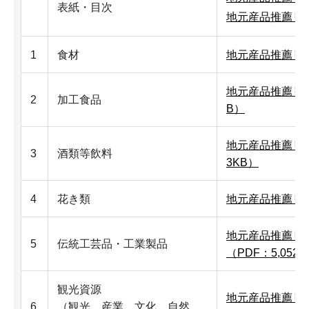
表紙・目次
地元産品推薦リス
1
食材
地元産品推薦リスト
地元産品推薦リスト
2
加工食品
B）
地元産品推薦リス
3
酒類等飲料
3KB）
4
花き類
地元産品推薦リス
地元産品推薦リ
5
伝統工芸品・工業製品
（PDF：5,052
観光資源
地元産品推薦リスト
6
（観光、産業、文化、自然、