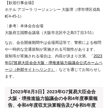
【歓迎行事会場】
ホテル アゴーラ リージェンシー 大阪堺（堺市堺区戎島
町4-45-1）
〔参考〕本体会合会場
大阪府立国際会議場（大阪市北区中之島5丁目3-51）
なお、会合開催期間中は会場周辺等で、警察による検問
や一時的な交通規制が実施される可能性があります。
規制等が実施される場合は、内容が決まり次第、「
2023
年G7貿易大臣会合大阪・堺推進協力協議会公式ホームペ
ージ（外部サイトへリンク）
」などを通じてお知らせし
ます。
【2023年8月3日】2023年G7貿易大臣会合
大阪・堺推進協力協議会の令和4年度事業報
告、令和4年度収支決算報告及び令和5年度