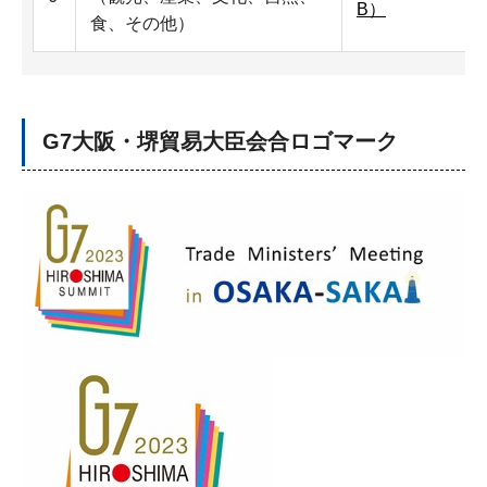
B）
食、その他）
G7大阪・堺貿易大臣会合ロゴマーク