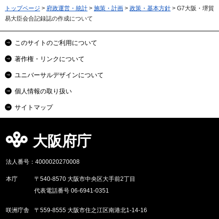
トップページ
>
府政運営・統計
>
施策・計画
>
政策・基本方針
> G7大阪・堺貿
易大臣会合記録誌の作成について
このサイトのご利用について
著作権・リンクについて
ユニバーサルデザインについて
個人情報の取り扱い
サイトマップ
大阪府庁
法人番号：4000020270008
本庁
〒540-8570 大阪市中央区大手前2丁目
代表電話番号 06-6941-0351
咲洲庁舎
〒559-8555 大阪市住之江区南港北1-14-16