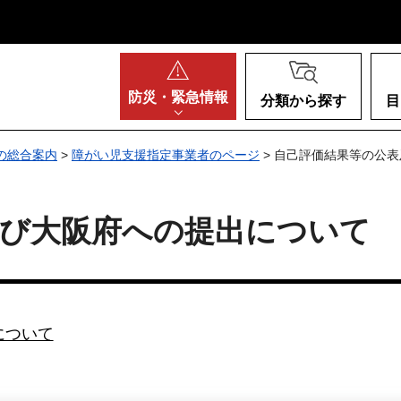
阪府
防災・
緊急情報
分類から探す
目
の総合案内
>
障がい児支援指定事業者のページ
> 自己評価結果等の公
及び大阪府への提出について
について