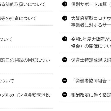
係る法的取扱いについて
個別サポート加算（
携等の推進について
大阪府新型コロナ
事業者に対するサ
ついて
令和5年度大阪障が
修会）の開催につ
用窓口の開設の周知につい
保育士特定登録取
について
「労働者協同組合
のグルカゴン点鼻粉末剤投
報酬改定に伴う指