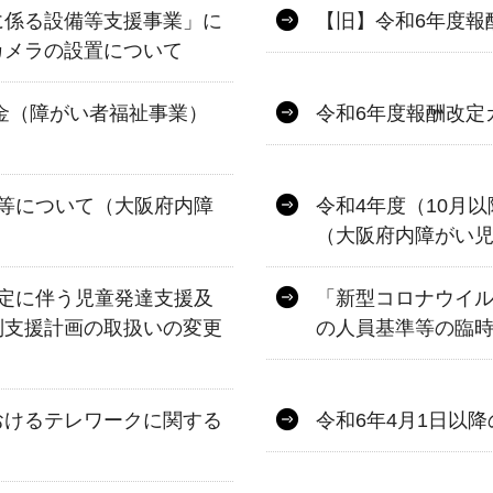
に係る設備等支援事業」に
【旧】令和6年度報
カメラの設置について
金（障がい者福祉事業）
令和6年度報酬改定
等について（大阪府内障
令和4年度（10月
（大阪府内障がい
定に伴う児童発達支援及
「新型コロナウイ
別支援計画の取扱いの変更
の人員基準等の臨
おけるテレワークに関する
令和6年4月1日以