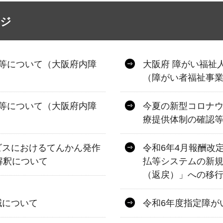
ージ
等について（大阪府内障
大阪府 障がい福祉
（障がい者福祉事
等について（大阪府内障
今夏の新型コロナ
療提供体制の確認
ビスにおけるてんかん発作
令和6年4月報酬改
解釈について
払等システムの新
（返戻）」への移
減について
令和6年度指定障が