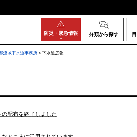
阪府
防災・
緊急情報
分類から探す
目
部流域下水道事務所
> 下水道広報
トの配布を終了しました
んなところに活用されています