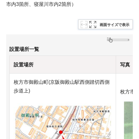
市内3箇所、寝屋川市内2箇所）
画面サイズで表示
設置場所一覧
設置場所
写真
枚方市御殿山町(京阪御殿山駅西側踏切西側
歩道上)
枚方市