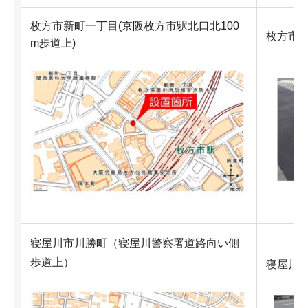
枚方市新町一丁目(京阪枚方市駅北口北100
枚方市
m歩道上)
寝屋川市川勝町（寝屋川警察署道路向い側
歩道上）
寝屋川