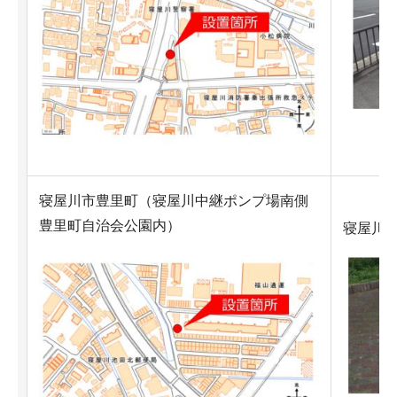
寝屋川市豊里町（寝屋川中継ポンプ場南側
豊里町自治会公園内）
寝屋川