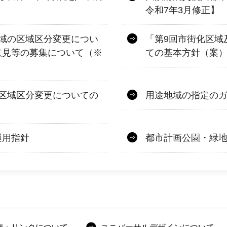
令和7年3月修正】
域の区域区分変更につい
「第9回市街化区域
意見等の募集について（※
ての基本方針（案
区域区分変更についての
用途地域の指定の
運用指針
都市計画公園・緑