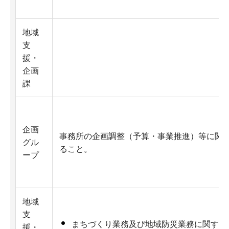
地域
支
援・
企画
課
企画
事務所の企画調整（予算・事業推進）等に関
グル
ること。
ープ
地域
支
まちづくり業務及び地域防災業務に関する
援・