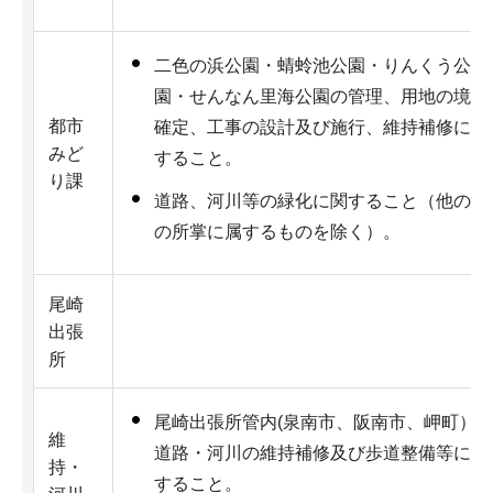
二色の浜公園・蜻蛉池公園・りんくう公
園・せんなん里海公園の管理、用地の境界
都市
確定、工事の設計及び施行、維持補修に関
みど
すること。
り課
道路、河川等の緑化に関すること（他の課
の所掌に属するものを除く）。
尾崎
出張
所
尾崎出張所管内(泉南市、阪南市、岬町）
維
道路・河川の維持補修及び歩道整備等に関
持・
すること。