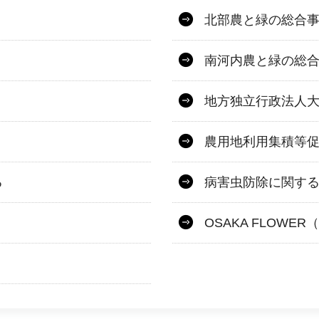
北部農と緑の総合
南河内農と緑の総
地方独立行政法人
農用地利用集積等
る
病害虫防除に関す
OSAKA FLOW