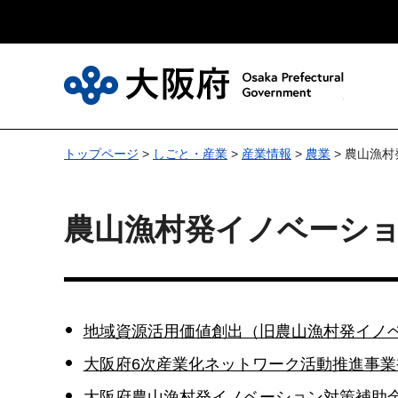
大
トップページ
>
しごと・産業
>
産業情報
>
農業
> 農山漁
農山漁村発イノベーシ
地域資源活用価値創出（旧農山漁村発イノ
大阪府6次産業化ネットワーク活動推進事業
大阪府農山漁村発イノベーション対策補助