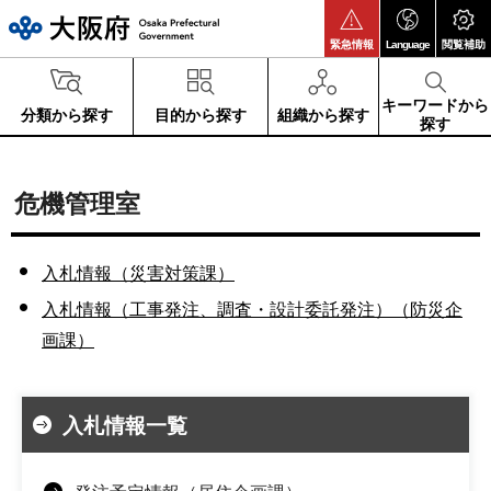
大阪府
緊急情報
Language
閲覧補助
キーワードから
分類から探す
目的から探す
組織から探す
探す
危機管理室
入札情報（災害対策課）
入札情報（工事発注、調査・設計委託発注）（防災企
画課）
入札情報一覧