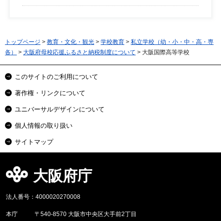
トップページ
>
教育・文化・観光
>
学校教育
>
私立学校（幼・小・中・高・専
各）
>
大阪府母校応援ふるさと納税制度について
> 大阪国際高等学校
このサイトのご利用について
著作権・リンクについて
ユニバーサルデザインについて
個人情報の取り扱い
サイトマップ
大阪府庁
法人番号：4000020270008
本庁
〒540-8570 大阪市中央区大手前2丁目