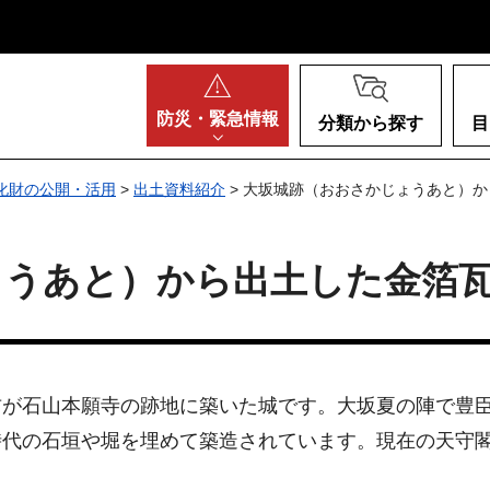
阪府
防災・
緊急情報
分類から探す
目
化財の公開・活用
>
出土資料紹介
> 大坂城跡（おおさかじょうあと）
ょうあと）から出土した金箔
吉が石山本願寺の跡地に築いた城です。大坂夏の陣で豊
代の石垣や堀を埋めて築造されています。現在の天守閣