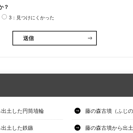
か？
3：見つけにくかった
ら出土した円筒埴輪
藤の森古墳（ふじ
ら出土した鉄鏃
藤の森古墳から出