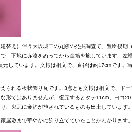
建替えに伴う大坂城三の丸跡の発掘調査で、豊臣後期（
ので、下地に赤漆をぬってから金箔を施しています。左
で復元しています。文様は桐文で、直径は約17cmです
。
えられる板状飾り瓦です。3点とも文様は桐文で、ドー
形ではありませんが、復元するとタテ11cm、ヨコ20.
あり、鬼瓦に金箔が施されているものも出土しています
武家屋敷まで華やかに飾り立てていたことがわかります