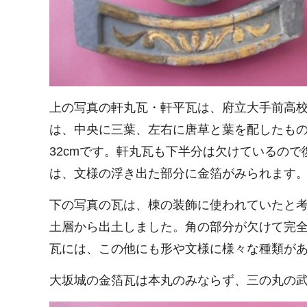
上の写真の軒丸瓦・軒平瓦は、府立大手前高校
は、中央に三葉、左右に唐草と葉を配したも
32cmです。軒丸瓦も下半分は欠けているの
は、文様の浮き出た部分に金箔がみられます
下の写真の瓦は、棟の装飾に使われていたと考
土層から出土しました。角の部分が欠けて完全な
瓦には、この他にも形や文様に様々な種類が
大坂城の金箔瓦は本丸のみならず、三の丸の