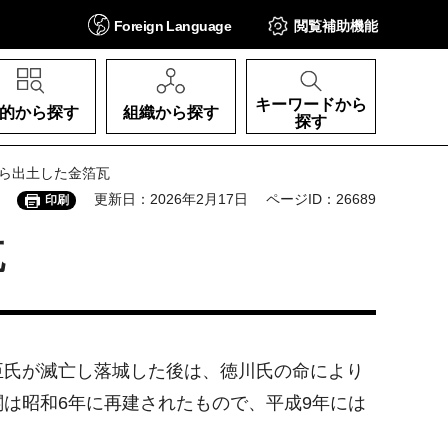
Foreign
Language
閲覧補助
機能
キーワードから
的から探す
組織から探す
探す
から出土した金箔瓦
更新日：2026年2月17日
ページID：26689
印刷
瓦
臣氏が滅亡し落城した後は、徳川氏の命により
は昭和6年に再建されたもので、平成9年には