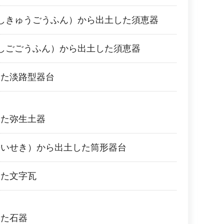
しきゅうごうふん）から出土した須恵器
しごごうふん）から出土した須恵器
した淡路型器台
した弥生土器
のいせき）から出土した筒形器台
した文字瓦
した石器