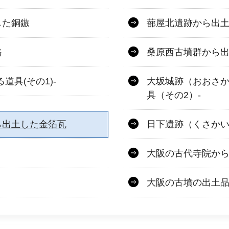
した銅鏃
蔀屋北遺跡から出
格
桑原西古墳群から
具(その1)-
大坂城跡（おおさか
具（その2）-
ら出土した金箔瓦
日下遺跡（くさか
大阪の古代寺院か
大阪の古墳の出土品