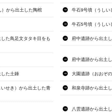
ん）から出土した陶棺
牛石9号墳（うしい
牛石5号墳（うしい
土した鳥足文タタキ目をも
府中遺跡から出土
府中遺跡から出土
土した土錘
大園遺跡（おおぞ
しいせき）から出土した青
和泉寺跡から出土
八雲遺跡から出土