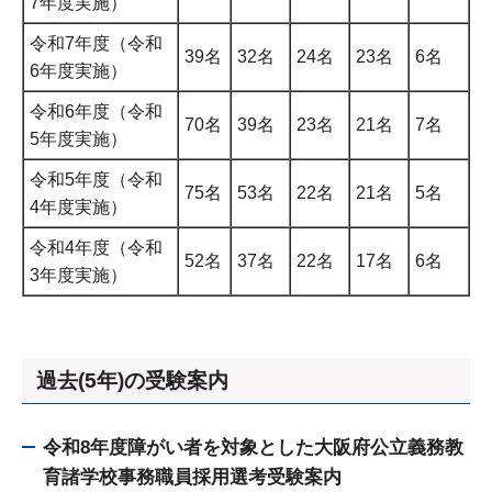
7年度実施）
令和7年度（令和
39名
32名
24名
23名
6名
6年度実施）
令和6年度（令和
70名
39名
23名
21名
7名
5年度実施）
令和5年度（令和
75名
53名
22名
21名
5名
4年度実施）
令和4年度（令和
52名
37名
22名
17名
6名
3年度実施）
過去(5年)の受験案内
令和8年度障がい者を対象とした大阪府公立義務教
育諸学校事務職員採用選考受験案内