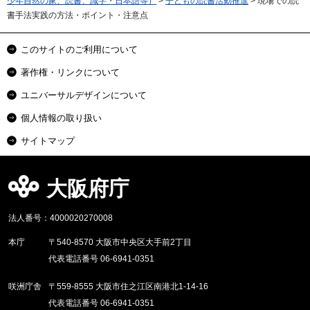
少年自然の家、読書、識字・日本語等）
>
子どもの読書活動推進
> 現場での読
書手法実践の方法・ポイント・注意点
このサイトのご利用について
著作権・リンクについて
ユニバーサルデザインについて
個人情報の取り扱い
サイトマップ
大阪府庁
法人番号：4000020270008
本庁
〒540-8570 大阪市中央区大手前2丁目
代表電話番号 06-6941-0351
咲洲庁舎
〒559-8555 大阪市住之江区南港北1-14-16
代表電話番号 06-6941-0351