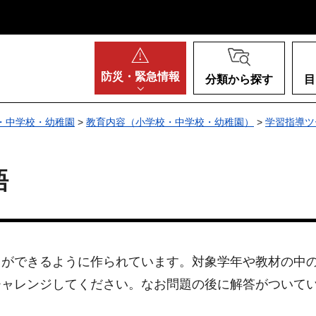
阪府
防災・
緊急情報
分類から探す
目
・中学校・幼稚園
>
教育内容（小学校・中学校・幼稚園）
>
学習指導ツ
語
とができるように作られています。対象学年や教材の中
チャレンジしてください。なお問題の後に解答がついて