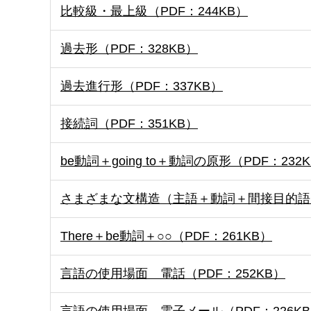
比較級・最上級（PDF：244KB）
過去形（PDF：328KB）
過去進行形（PDF：337KB）
接続詞（PDF：351KB）
be動詞＋going to＋動詞の原形（PDF：232
さまざまな文構造（主語＋動詞＋間接目的語＋直
There＋be動詞＋○○（PDF：261KB）
言語の使用場面 電話（PDF：252KB）