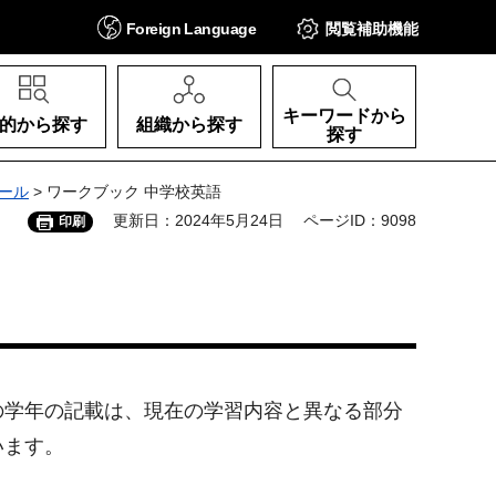
Foreign
Language
閲覧補助
機能
キーワードから
的から探す
組織から探す
探す
ール
> ワークブック 中学校英語
更新日：2024年5月24日
ページID：9098
印刷
の学年の記載は、現在の学習内容と異なる部分
います。