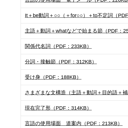
言語の使用場面 電子メール（PDF：226K
It＋be動詞＋○○（＋for○○）＋to不定詞（PD
主語＋動詞＋whatなどで始まる節（PDF：25
関係代名詞（PDF：233KB）
分詞・接触節（PDF：312KB）
受け身（PDF：188KB）
さまざまな文構造（主語＋動詞＋目的語＋補語、主
現在完了形（PDF：314KB）
言語の使用場面 道案内（PDF：213KB）