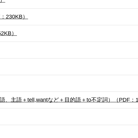
B）
F：230KB）
2KB）
語＋tell,wantなど＋目的語＋to不定詞）（PDF：1