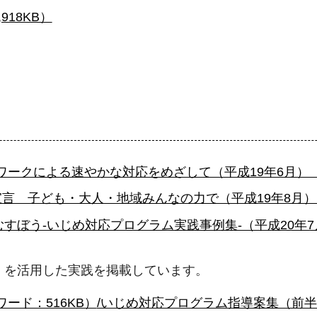
918KB）
ークによる速やかな対応をめざして（平成19年6月） （PD
 子ども・大人・地域みんなの力で（平成19年8月） （P
う-いじめ対応プログラム実践事例集-（平成20年7月） 
2」を活用した実践を掲載しています。
ード：516KB）
/いじめ対応プログラム指導案集（前半） 