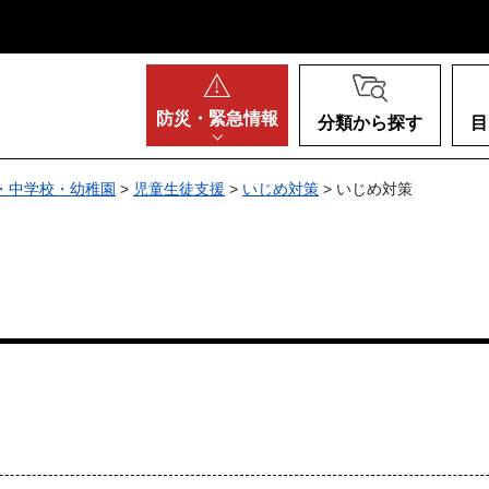
阪府
防災・
緊急情報
分類から探す
目
・中学校・幼稚園
>
児童生徒支援
>
いじめ対策
> いじめ対策