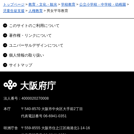
トップページ
>
教育・文化・観光
>
学校教育
>
公立小学校・中学校・幼稚園
>
児童生徒支援
>
人権教育
> 男女平等教育
このサイトのご利用について
著作権・リンクについて
ユニバーサルデザインについて
個人情報の取り扱い
サイトマップ
大阪府庁
法人番号：4000020270008
本庁
〒540-8570 大阪市中央区大手前2丁目
代表電話番号 06-6941-0351
咲洲庁舎
〒559-8555 大阪市住之江区南港北1-14-16