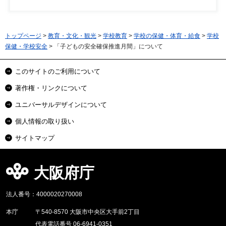
トップページ
>
教育・文化・観光
>
学校教育
>
学校の保健・体育・給食
>
学校
保健・学校安全
> 「子どもの安全確保推進月間」について
このサイトのご利用について
著作権・リンクについて
ユニバーサルデザインについて
個人情報の取り扱い
サイトマップ
大阪府庁
法人番号：4000020270008
本庁
〒540-8570 大阪市中央区大手前2丁目
代表電話番号 06-6941-0351