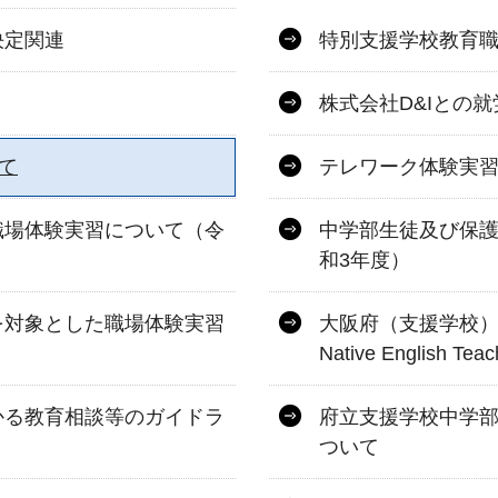
決定関連
特別支援学校教育
株式会社D&Iとの
て
テレワーク体験実
職場体験実習について（令
中学部生徒及び保
和3年度）
を対象とした職場体験実習
大阪府（支援学校）外国
Native English 
かる教育相談等のガイドラ
府立支援学校中学
ついて