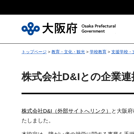
大
トップページ
>
教育・文化・観光
>
学校教育
>
支援学校・
株式会社D&Iとの企業
株式会社D&I（外部サイトへリンク）
と大阪府
たしました。