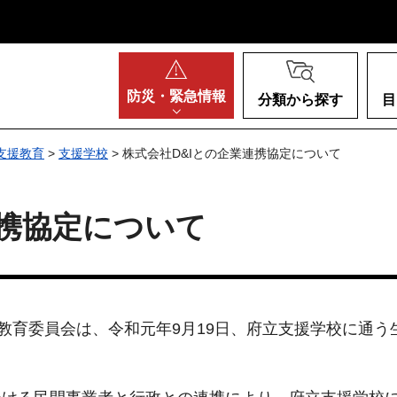
阪府
防災・
緊急情報
分類から探す
目
支援教育
>
支援学校
> 株式会社D&Iとの企業連携協定について
連携協定について
教育委員会は、令和元年9月19日、府立支援学校に通