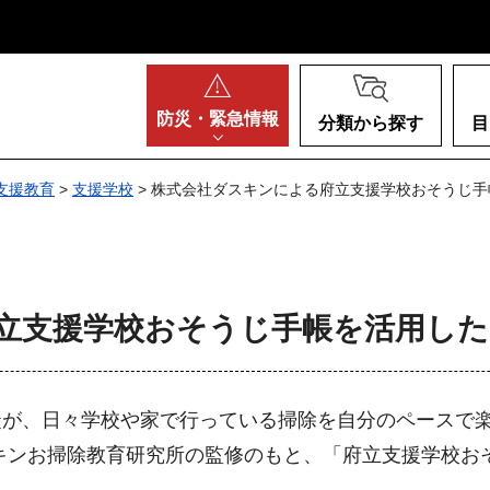
阪府
防災・
緊急情報
分類から探す
目
支援教育
>
支援学校
> 株式会社ダスキンによる府立支援学校おそうじ
立支援学校おそうじ手帳を活用した
徒が、日々学校や家で行っている掃除を自分のペースで
キンお掃除教育研究所の監修のもと、「府立支援学校お