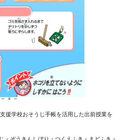
立支援学校おそうじ手帳を活用した出前授業を
じ・ぞうきんしぼり・つくえふき・まどふき・