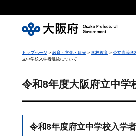
大
トップページ
>
教育・文化・観光
>
学校教育
>
公立高等学
立中学校入学者選抜について
令和8年度大阪府立中学
令和8年度府立中学校入学