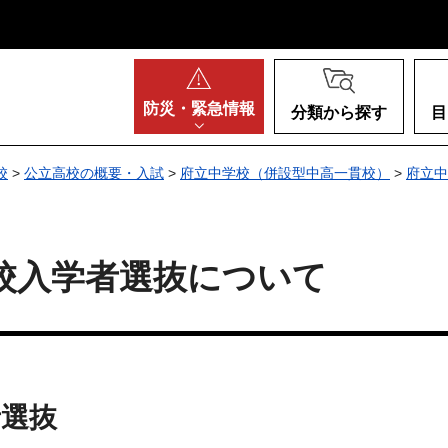
阪府
防災・
緊急情報
分類から探す
目
校
>
公立高校の概要・入試
>
府立中学校（併設型中高一貫校）
>
府立中
校入学者選抜について
者選抜