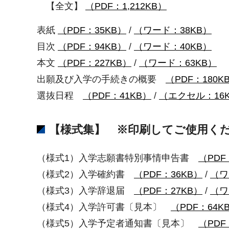
【全文】
（PDF：1,212KB）
表紙
（PDF：35KB）
/
（ワード：38KB）
目次
（PDF：94KB）
/
（ワード：40KB）
本文
（PDF：227KB）
/
（ワード：63KB）
出願及び入学の手続きの概要
（PDF：180K
選抜日程
（PDF：41KB）
/
（エクセル：16
【様式集】 ※印刷してご使用く
（様式1）入学志願書特別事情申告書
（PDF
（様式2）入学確約書
（PDF：36KB）
/
（ワ
（様式3）入学辞退届
（PDF：27KB）
/
（ワ
（様式4）入学許可書〔見本〕
（PDF：64K
（様式5）入学予定者通知書〔見本〕
（PDF